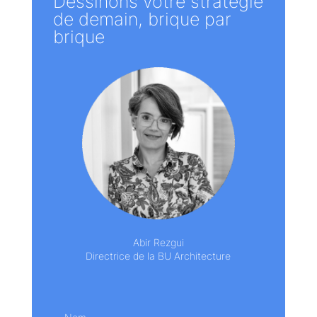
Dessinons votre stratégie
de demain, brique par
brique
Abir Rezgui
Directrice de la BU Architecture